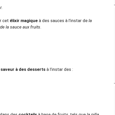
r.
er cet
élixir magique
à des sauces à l’instar de
la
de la sauce aux fruits
.
a saveur à des desserts
à l’instar des :
m dans des
cocktails
à base de fruits, tels que
la piña