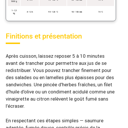
2–6 h
95–120 °C
60–120 min
74 °C
1000 g
1–1,5
4–12 h
95–120 °C
90–150 min
74 °C
kg
Finitions et présentation
Après cuisson, laissez reposer 5 à 10 minutes
avant de trancher pour permettre aux jus de se
redistribuer. Vous pouvez trancher finement pour
des salades ou en lamelles plus épaisses pour des
sandwiches. Une pincée d’herbes fraîches, un filet
d’huile d’olive ou un condiment acidulé comme une
vinaigrette au citron relèvent le goût fumé sans
l’écraser.
En respectant ces étapes simples — saumure
adaptée, fumée douce, contrôle précis de la