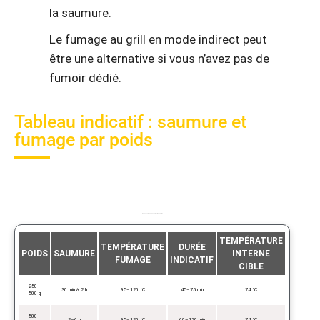
la saumure.
Le fumage au grill en mode indirect peut
être une alternative si vous n’avez pas de
fumoir dédié.
Tableau indicatif : saumure et
fumage par poids
Durées recommandées en fonction du poids
TEMPÉRATURE
TEMPÉRATURE
DURÉE
POIDS
SAUMURE
INTERNE
FUMAGE
INDICATIF
CIBLE
250–
30 min à 2 h
95–120 °C
45–75 min
74 °C
500 g
500–