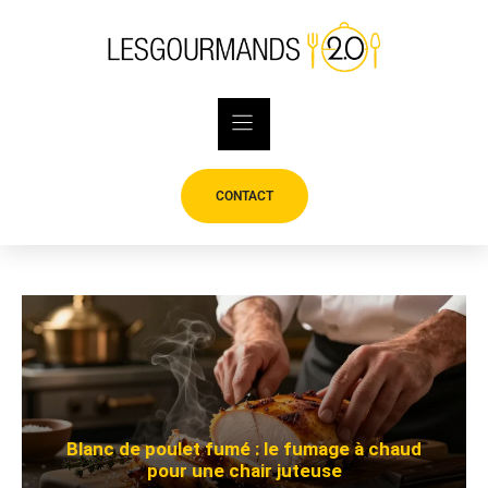
Skip
to
content
CONTACT
Blanc de poulet fumé : le fumage à chaud
pour une chair juteuse