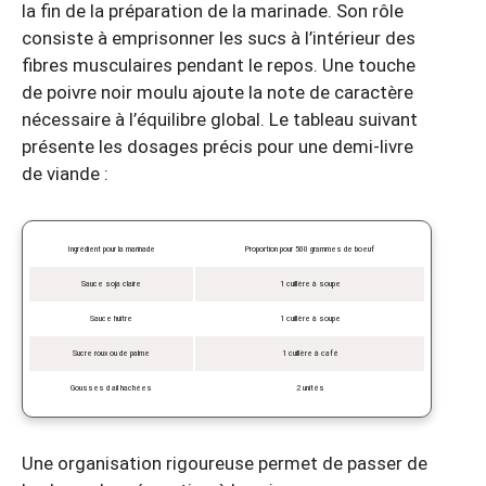
la fin de la préparation de la marinade. Son rôle
consiste à emprisonner les sucs à l’intérieur des
fibres musculaires pendant le repos. Une touche
de poivre noir moulu ajoute la note de caractère
nécessaire à l’équilibre global. Le tableau suivant
présente les dosages précis pour une demi-livre
de viande :
Ingrédient pour la marinade
Proportion pour 500 grammes de boeuf
Sauce soja claire
1 cuillère à soupe
Sauce huître
1 cuillère à soupe
Sucre roux ou de palme
1 cuillère à café
Gousses d ail hachées
2 unités
Une organisation rigoureuse permet de passer de