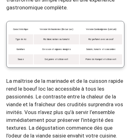
gastronomique complète.
Caractéristique
Version Vietnamienne (Bo Luc Lac)
Version Cambodgienne (Lok Lak)
Type de riz
Riz blanc nature ou tomaté
Riz parfumé avec un oeuf
Garniture
Cresson et oignons vinaigrés
Salade, tomate et concombre
Sauce
Sel, poivre et citron vert
Poivre de Kampot et citron vert
La maîtrise de la marinade et de la cuisson rapide
rend le boeuf loc lac accessible à tous les
passionnés. Le contraste entre la chaleur de la
viande et la fraîcheur des crudités surprendra vos
invités. Vous n’avez plus qu’à servir l’ensemble
immédiatement pour préserver l’intégrité des
textures. La dégustation commence dès que
l’odeur de la viande saisie envahit votre cuisine.