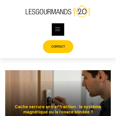
Skip
to
content
CONTACT
Cache serrure anti effraction : le système
magnétique ou la rosace blindée ?