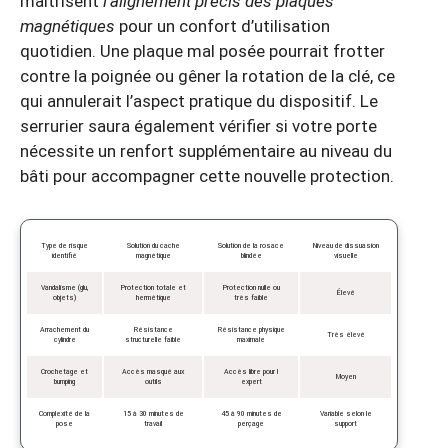
maîtrisent
l’alignement précis des plaques
magnétiques
pour un confort d’utilisation
quotidien. Une plaque mal posée pourrait frotter
contre la poignée ou gêner la rotation de la clé, ce
qui annulerait l’aspect pratique du dispositif. Le
serrurier saura également vérifier si votre porte
nécessite un renfort supplémentaire au niveau du
bâti pour accompagner cette nouvelle protection.
Type de risque
Solution du cache
Solution de la rosace
Niveau de dissuasion
identifié
magnétique
blindée
visuelle
Vandalisme (glu,
Protection totale et
Protection nulle ou
Élevé
objets)
hermétique
très faible
Arrachement du
Résistance
Résistance physique
Très élevé
cylindre
structurelle faible
maximale
Crochetage et
Accès masqué aux
Accès libre pour l
Moyen
bumping
outils
expert
Complexité de la
15 à 30 minutes de
45 à 90 minutes de
Variable selon le
pose
travail
perçage
support