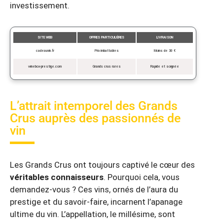
investissement.
SITE WEB
OFFRES PARTICULIÈRES
LIVRAISON
cadeauvin.fr
Prix imbattables
Moins de 30 €
winebox-prestige.com
Grands crus rares
Rapide et soignée
L’attrait intemporel des Grands
Crus auprès des passionnés de
vin
Les Grands Crus ont toujours captivé le cœur des
véritables connaisseurs
. Pourquoi cela, vous
demandez-vous ? Ces vins, ornés de l’aura du
prestige et du savoir-faire, incarnent l’apanage
ultime du vin. L’appellation, le millésime, sont