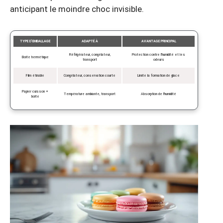
anticipant le moindre choc invisible.
TYPE D’EMBALLAGE
ADAPTÉ À
AVANTAGE PRINCIPAL
Réfrigérateur, congélateur,
Protection contre l’humidité et les
Boîte hermétique
transport
odeurs
Film étirable
Congélateur, conservation courte
Limite la formation de glace
Papier cuisson +
Température ambiante, transport
Absorption de l’humidité
boîte