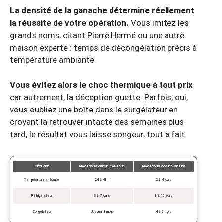
La densité de la ganache détermine réellement
la réussite de votre opération.
Vous imitez les
grands noms, citant Pierre Hermé ou une autre
maison experte : temps de décongélation précis à
température ambiante.
Vous évitez alors le choc thermique à tout prix
car autrement, la déception guette. Parfois, oui,
vous oubliez une boîte dans le surgélateur en
croyant la retrouver intacte des semaines plus
tard, le résultat vous laisse songeur, tout à fait.
MÉTHODE
MACARONS CRÈME, GANACHE
MACARONS COQUES SEULES
Température ambiante
24 à 48 h
2 à 4 jours
Réfrigérateur
3 à 7 jours
8 à 10 jours
Congélateur
Jusqu’à 3 mois
4 à 6 mois