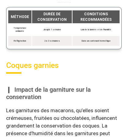
Comparatif des méthodes de conservation des coques sans garniture
DURÉE DE
CONDITIONS
MÉTHODE
CONSERVATION
RECOMMANDÉES
Température
Jusqu’à 1 semaine
Loin de la lumière et de l’humidité
ambiante
Réfrigération
2 à 3 semaines
Dans un contenant hermétique
Coques garnies
Impact de la garniture sur la
conservation
Les garnitures des macarons, qu’elles soient
crémeuses, fruitées ou chocolatées, influencent
grandement la conservation des coques. La
présence d’humidité dans les garnitures peut