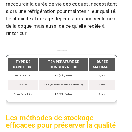
raccourcir la durée de vie des coques, nécessitant
alors une réfrigération pour maintenir leur qualité.
Le choix de stockage dépend alors non seulement
de la coque, mais aussi de ce qu’elle recèle à
l’intérieur.
Températures idéales de conservation selon la garniture
TYPE DE
TEMPÉRATURE DE
DURÉE
GARNITURE
CONSERVATION
MAXIMALE
Crème au beurre
4 °C (Réfrigérateur)
5 jours
Ganache
18 °C (Température ambiante stabilisée)
3 jours
Compotée de fruits
4 °C (Réfrigérateur)
2 jours
Les méthodes de stockage
efficaces pour préserver la qualité