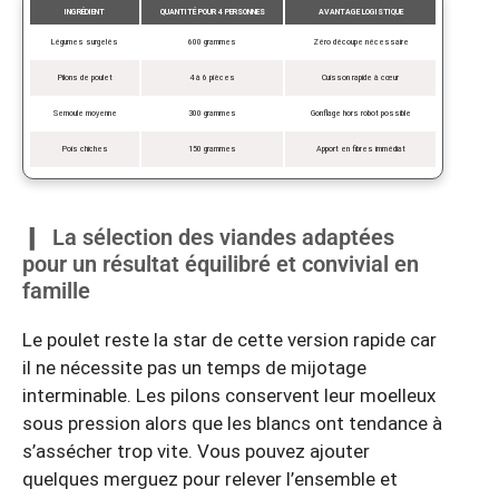
INGRÉDIENT
QUANTITÉ POUR 4 PERSONNES
AVANTAGE LOGISTIQUE
Légumes surgelés
600 grammes
Zéro découpe nécessaire
Pilons de poulet
4 à 6 pièces
Cuisson rapide à cœur
Semoule moyenne
300 grammes
Gonflage hors robot possible
Pois chiches
150 grammes
Apport en fibres immédiat
La sélection des viandes adaptées
pour un résultat équilibré et convivial en
famille
Le poulet reste la star de cette version rapide car
il ne nécessite pas un temps de mijotage
interminable. Les pilons conservent leur moelleux
sous pression alors que les blancs ont tendance à
s’assécher trop vite. Vous pouvez ajouter
quelques merguez pour relever l’ensemble et