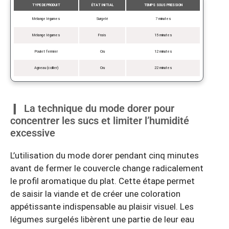
TYPE DE PRODUIT
ÉTAT INITIAL
TEMPS SOUS PRESSION
Mélange légumes
Surgelé
7 minutes
Mélange légumes
Frais
15 minutes
Poulet fermier
Cru
12 minutes
Agneau (collier)
Cru
22 minutes
La technique du mode dorer pour
concentrer les sucs et limiter l’humidité
excessive
L’utilisation du mode dorer pendant cinq minutes
avant de fermer le couvercle change radicalement
le profil aromatique du plat. Cette étape permet
de saisir la viande et de créer une coloration
appétissante indispensable au plaisir visuel. Les
légumes surgelés libèrent une partie de leur eau