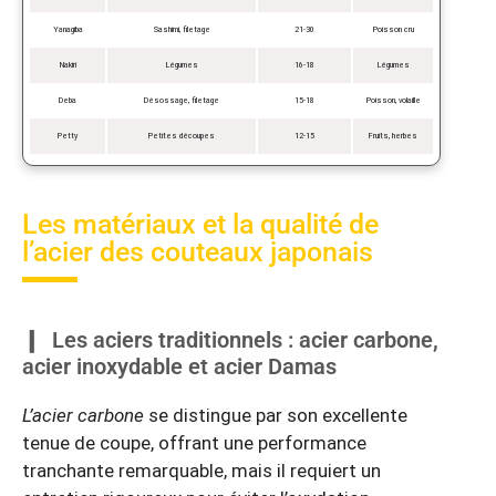
Yanagiba
Sashimi, filetage
21-30
Poisson cru
Nakiri
Légumes
16-18
Légumes
Deba
Désossage, filetage
15-18
Poisson, volaille
Petty
Petites découpes
12-15
Fruits, herbes
Les matériaux et la qualité de
l’acier des couteaux japonais
Les aciers traditionnels : acier carbone,
acier inoxydable et acier Damas
L’acier carbone
se distingue par son excellente
tenue de coupe, offrant une performance
tranchante remarquable, mais il requiert un