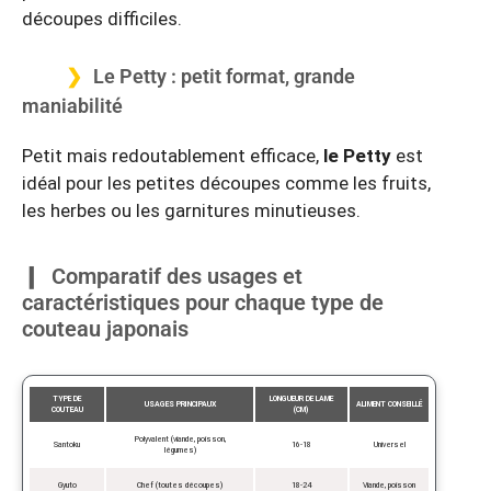
découpes difficiles.
Le Petty : petit format, grande
maniabilité
Petit mais redoutablement efficace,
le Petty
est
idéal pour les petites découpes comme les fruits,
les herbes ou les garnitures minutieuses.
Comparatif des usages et
caractéristiques pour chaque type de
couteau japonais
TYPE DE
LONGUEUR DE LAME
USAGES PRINCIPAUX
ALIMENT CONSEILLÉ
COUTEAU
(CM)
Polyvalent (viande, poisson,
Santoku
16-18
Universel
légumes)
Gyuto
Chef (toutes découpes)
18-24
Viande, poisson