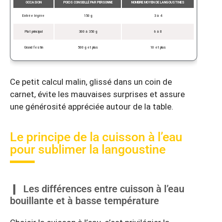
OCCASION
POIDS CONSEILLÉ PAR PERSONNE
NOMBRE MOYEN DE LANGOUSTINES
Entrée légère
150 g
3 à 4
Plat principal
300 à 350 g
6 à 8
Grand festin
500 g et plus
10 et plus
Ce petit calcul malin, glissé dans un coin de
carnet, évite les mauvaises surprises et assure
une générosité appréciée autour de la table.
Le principe de la cuisson à l’eau
pour sublimer la langoustine
Les différences entre cuisson à l’eau
bouillante et à basse température