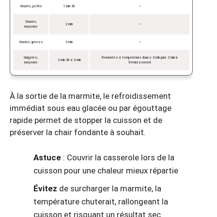
Vivante, petite
1 min 30
—
Vivante,
2 min
—
moyenne
Vivante, grosse
3 min
—
Surgelée,
Remontée à température douce 3 min puis 2 min à
2 min 30 à 3 min
moyenne
frémissement
À la sortie de la marmite, le refroidissement
immédiat sous eau glacée ou par égouttage
rapide permet de stopper la cuisson et de
préserver la chair fondante à souhait.
Astuce
: Couvrir la casserole lors de la
cuisson pour une chaleur mieux répartie
Évitez
de surcharger la marmite, la
température chuterait, rallongeant la
cuisson et risquant un résultat sec