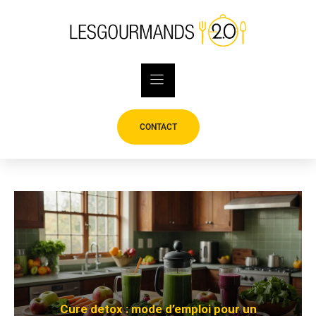
Skip
to
content
CONTACT
Cure detox : mode d’emploi pour un