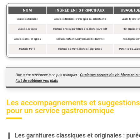
NOM
INGRÉDIENTS PRINCIPAUX
USAGE ID
Moutarde à l’ancienne
Moutarde à l’ancienne, crème épaisse, échalote, miel
Viande de porc te
Moutarde estragon
Moutarde à l’estragon, vin blanc sec, crème, poivre vert
Filet mignon de v
Moutarde au miel et épices
Moutarde forte, miel, curry doux, crème fleurette
Porc, légumes rô
Moutarde truffe
Moutarde à la truffe, crème de soja, herbes
Plats festifs, viande
Une autre ressource à ne pas manquer :
Quelques secrets du vin blanc en cui
l’art de sublimer vos plats
Les accompagnements et suggestions
pour un service gastronomique
Les garnitures classiques et originales : puré