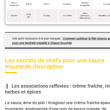
Basse
Moelleux
1h30-2h
65-80°C
Excellente
Très lon
température
incomparable
Sauce
25-35
Cocotte
feu doux
Très bonne
généreuse,
Surveillance ré
min
viande juteuse
Une autre ressource à ne pas manquer :
Comment sublimer le filet mignon a
pour une tendreté inégalée à chaque bouchée
Les secrets de chefs pour une sauce
moutarde d’exception
Les associations raffinées : crème fraîche, mi
herbes et épices
La sauce, âme du plat ! Imaginez une crème fraîche épai
montante, agrémentée d’une noix de beurre maniée, de