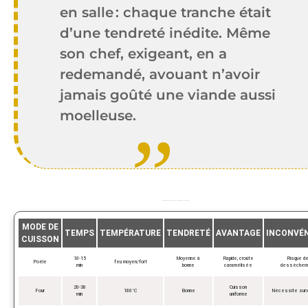
en salle : chaque tranche était
d’une tendreté inédite. Même
son chef, exigeant, en a
redemandé, avouant n’avoir
jamais goûté une viande aussi
moelleuse.
Comparatif des méthodes de cuisson du filet mignon à la moutarde
MODE DE
TEMPS
TEMPÉRATURE
TENDRETÉ
AVANTAGE
INCONVÉ
CUISSON
10-15
Moyenne à
Rapide, croûte
Risque d
Poêle
feu moyen/fort
min
bonne
caramélisée
dessèchem
20-30
Cuisson
Four
180°C
Bonne
Nécessite surve
min
uniforme