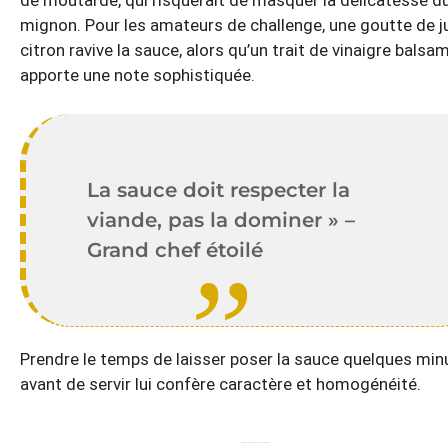
de moutarde, qui risquerait de masquer la délicatesse du 
mignon. Pour les amateurs de challenge, une goutte de j
citron ravive la sauce, alors qu’un trait de vinaigre balsa
apporte une note sophistiquée.
La sauce doit respecter la
viande, pas la dominer » –
Grand chef étoilé
Prendre le temps de laisser poser la sauce quelques min
avant de servir lui confère caractère et homogénéité.
Variantes gourmandes de la sauce moutarde