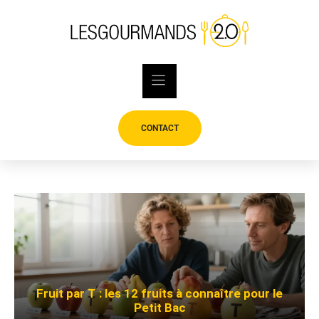
Skip
to
content
CONTACT
Fruit par T : les 12 fruits à connaître pour le
Petit Bac