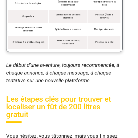
Économie d’eau, auto-
Plastique alimentaire ou
Récupérateur d’eau de pluie
consommation
métal
Valorisation des déchets
Plastique (facile à
Composteur
organiques
nettoyer)
Stockage alimentaire ou non-
Optimisation des espaces
Plastique alimentaire
alimentaire
Réduction des déchets,
Créations DIY (mobilier, récup art)
Plastique ou métal
esthétisme
Le début d’une aventure, toujours recommencée, à
chaque annonce, à chaque message, à chaque
tentative sur une nouvelle plateforme.
Les étapes clés pour trouver et
localiser un fût de 200 litres
gratuit
Vous hésitez, vous tâtonnez, mais vous finissez