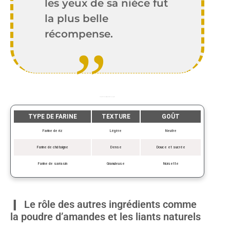
les yeux de sa nièce fut
la plus belle
récompense.
Comparaison des différentes farines sans gluten
TYPE DE FARINE
TEXTURE
GOÛT
Farine de riz
Légère
Neutre
Farine de châtaigne
Dense
Douce et sucrée
Farine de sarrasin
Granuleuse
Noisette
Le rôle des autres ingrédients comme
la poudre d’amandes et les liants naturels