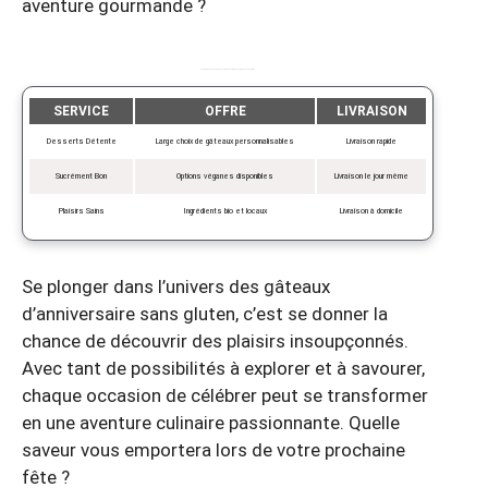
aventure gourmande ?
Comparaison des services de commande en ligne pour gâteaux sans gluten
SERVICE
OFFRE
LIVRAISON
Desserts Détente
Large choix de gâteaux personnalisables
Livraison rapide
Sucrément Bon
Options véganes disponibles
Livraison le jour même
Plaisirs Sains
Ingrédients bio et locaux
Livraison à domicile
Se plonger dans l’univers des gâteaux
d’anniversaire sans gluten, c’est se donner la
chance de découvrir des plaisirs insoupçonnés.
Avec tant de possibilités à explorer et à savourer,
chaque occasion de célébrer peut se transformer
en une aventure culinaire passionnante. Quelle
saveur vous emportera lors de votre prochaine
fête ?