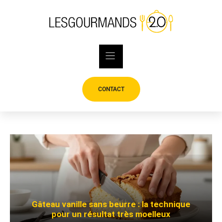
Skip
to
content
CONTACT
Gâteau vanille sans beurre : la technique
pour un résultat très moelleux