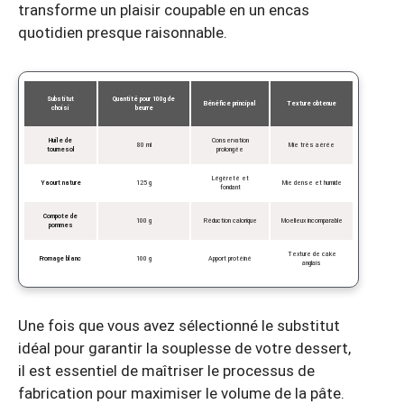
transforme un plaisir coupable en un encas
quotidien presque raisonnable.
Substitut
Quantité pour 100g de
Bénéfice principal
Texture obtenue
choisi
beurre
Huile de
Conservation
80 ml
Mie très aérée
tournesol
prolongée
Légèreté et
Yaourt nature
125 g
Mie dense et humide
fondant
Compote de
100 g
Réduction calorique
Moelleux incomparable
pommes
Texture de cake
Fromage blanc
100 g
Apport protéiné
anglais
Une fois que vous avez sélectionné le substitut
idéal pour garantir la souplesse de votre dessert,
il est essentiel de maîtriser le processus de
fabrication pour maximiser le volume de la pâte.