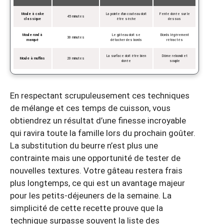
Moule à cake
La pointe d’un couteau doit
Fente dorée sur le
45 minutes
classique
être sèche
dessus
Moule rond à
Le gâteau doit se
Bords légèrement
30 minutes
manqué
détacher des bords
rétractés
La surface doit être bien
Dôme rebondi et
Moule à muffins
20 minutes
dorée
souple
En respectant scrupuleusement ces techniques
de mélange et ces temps de cuisson, vous
obtiendrez un résultat d’une finesse incroyable
qui ravira toute la famille lors du prochain goûter.
La substitution du beurre n’est plus une
contrainte mais une opportunité de tester de
nouvelles textures. Votre gâteau restera frais
plus longtemps, ce qui est un avantage majeur
pour les petits-déjeuners de la semaine. La
simplicité de cette recette prouve que la
technique surpasse souvent la liste des