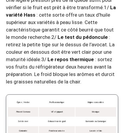
vérifier si le fruit est prêt à être transformé.1/
La
variété Hass
: cette sorte offre un taux d’huile
supérieur aux variétés à peau lisse. Cette
caractéristique garantit ce côté beurré que tout
le monde recherche.2/
Le test du pédoncule
:
retirez la petite tige sur le dessus de l’avocat. La
couleur en dessous doit être vert clair pour une
maturité idéale.3/
Le repos thermique
: sortez
vos fruits du réfrigérateur deux heures avant la
préparation. Le froid bloque les arômes et durcit
les graisses naturelles de la chair.
Épice / Herbe
Profil aromatique
Origine conseillée
Piment Serrano
Vif et piquant
Mexique
Sel de mer
Exhausteur de goût
Guérande ou Camargue
Coriandre
Fraîcheur anisée
Locale et bio