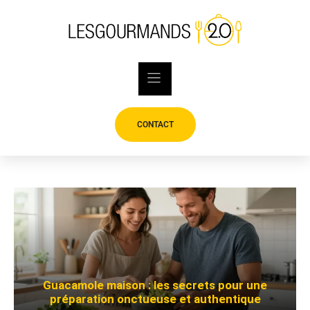
Skip
to
content
CONTACT
Guacamole maison : les secrets pour une
préparation onctueuse et authentique