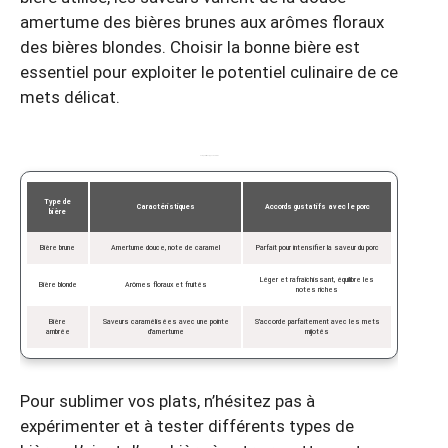
amertume des bières brunes aux arômes floraux
des bières blondes. Choisir la bonne bière est
essentiel pour exploiter le potentiel culinaire de ce
mets délicat.
Comparatif des types de bières
Type de
Caractéristiques
Accords gustatifs avec le porc
bière
Bière brune
Amertume douce, note de caramel
Parfait pour intensifier la saveur du porc
Léger et rafraîchissant, équilibre les
Bière blonde
Arômes floraux et fruités
notes riches
Bière
Saveurs caramélisées avec une pointe
S’accorde parfaitement avec les mets
ambrée
d’amertume
mijotés
Pour sublimer vos plats, n’hésitez pas à
expérimenter et à tester différents types de