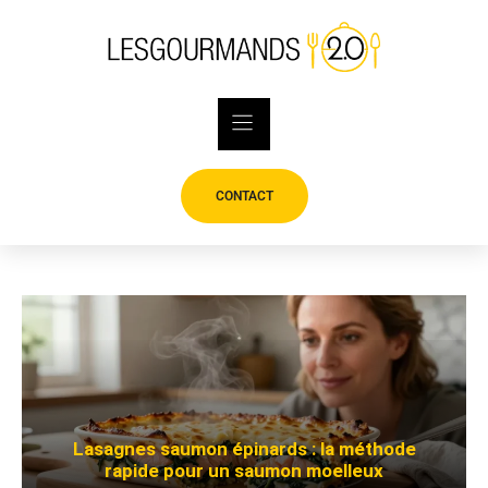
Skip
to
content
CONTACT
Lasagnes saumon épinards : la méthode
rapide pour un saumon moelleux