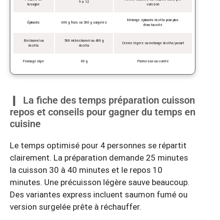
9 à 12
lasagne
cuisson
Mélange épinards ricotta pour plus
Épinards
600 g frais ou 300 g surgelés
d’onctuosité
Béchamel ou
500 ml béchamel ou 400 g
Crème légère ou mélange ricotta/yaourt
ricotta
ricotta
Fromage râpé
80 g
Parmesan ou comté
La fiche des temps préparation cuisson
repos et conseils pour gagner du temps en
cuisine
Le temps optimisé pour 4 personnes se répartit
clairement. La préparation demande 25 minutes
la cuisson 30 à 40 minutes et le repos 10
minutes. Une précuisson légère sauve beaucoup.
Des variantes express incluent saumon fumé ou
version surgelée prête à réchauffer.