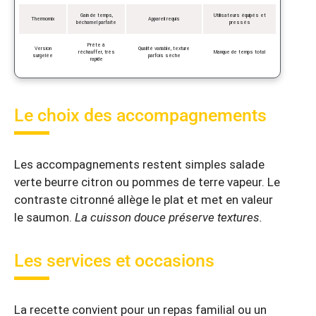
Gain de temps,
Utilisateurs équipés et
Thermomix
Appareil requis
béchamel parfaite
pressés
Prête à
Version
Qualité variable, texture
réchauffer, très
Manque de temps total
surgelée
parfois sèche
rapide
Le choix des accompagnements
Les accompagnements restent simples salade
verte beurre citron ou pommes de terre vapeur. Le
contraste citronné allège le plat et met en valeur
le saumon.
La cuisson douce préserve textures.
Les services et occasions
La recette convient pour un repas familial ou un