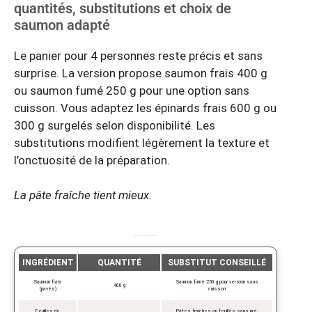
quantités, substitutions et choix de
saumon adapté
Le panier pour 4 personnes reste précis et sans
surprise. La version propose saumon frais 400 g
ou saumon fumé 250 g pour une option sans
cuisson. Vous adaptez les épinards frais 600 g ou
300 g surgelés selon disponibilité. Les
substitutions modifient légèrement la texture et
l’onctuosité de la préparation.
La pâte fraîche tient mieux.
Ingrédients essentiels et substitutions pour 4 personnes
INGRÉDIENT
QUANTITÉ
SUBSTITUT CONSEILLÉ
Saumon frais
Saumon fumé 250 g pour version sans
400 g
(pavés)
cuisson
Feuilles de
Pâtes fraîches ou feuilles sans pré-