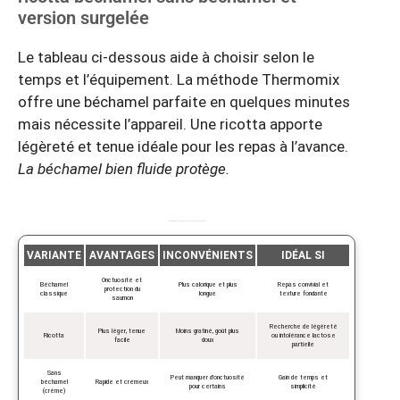
version surgelée
Le tableau ci‑dessous aide à choisir selon le
temps et l’équipement. La méthode Thermomix
offre une béchamel parfaite en quelques minutes
mais nécessite l’appareil. Une ricotta apporte
légèreté et tenue idéale pour les repas à l’avance.
La béchamel bien fluide protège.
Comparatif rapide des variantes pour choisir selon temps et équipement
VARIANTE
AVANTAGES
INCONVÉNIENTS
IDÉAL SI
Onctuosité et
Béchamel
Plus calorique et plus
Repas convivial et
protection du
classique
longue
texture fondante
saumon
Recherche de légèreté
Plus léger, tenue
Moins gratiné, goût plus
Ricotta
ou intolérance lactose
facile
doux
partielle
Sans
Peut manquer d’onctuosité
Gain de temps et
béchamel
Rapide et crémeux
pour certains
simplicité
(crème)