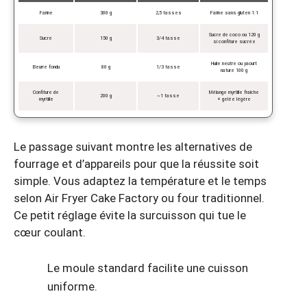
Farine
300 g
2,5 tasses
Farine sans gluten 1:1
Sucre de coco ou 120 g
Sucre
150 g
3/4 tasse
si confiture sucrée
Huile neutre ou yaourt
Beurre fondu
80 g
1/3 tasse
nature 100 g
Confiture de
Mélange myrtille fraîche
200 g
~1 tasse
myrtille
+ gelée légère
Le passage suivant montre les alternatives de
fourrage et d’appareils pour que la réussite soit
simple. Vous adaptez la température et le temps
selon Air Fryer Cake Factory ou four traditionnel.
Ce petit réglage évite la surcuisson qui tue le
cœur coulant.
Le moule standard facilite une cuisson
uniforme.