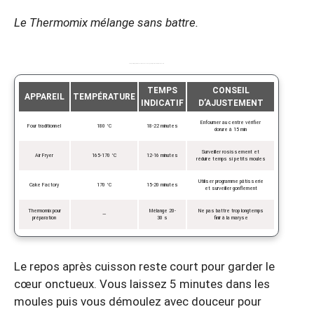
Le Thermomix mélange sans battre.
Temps et températures recommandés selon appareil pour des muffins bien cuits.
TEMPS
CONSEIL
APPAREIL
TEMPÉRATURE
INDICATIF
D’AJUSTEMENT
Enfourner au centre vérifier
Four traditionnel
180 °C
18-22 minutes
dorure à 15 min
Surveiller rosissement et
Air Fryer
165-170 °C
12-16 minutes
réduire temps si petits moules
Utiliser programme pâtisserie
Cake Factory
170 °C
15-20 minutes
et surveiller gonflement
Thermomix pour
Mélange 20-
Ne pas battre trop longtemps
—
préparation
30 s
finir à la maryse
Le repos après cuisson reste court pour garder le
cœur onctueux. Vous laissez 5 minutes dans les
moules puis vous démoulez avec douceur pour