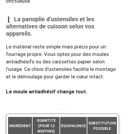
onctueuse.
La panoplie d’ustensiles et les
alternatives de cuisson selon vos
appareils.
Le matériel reste simple mais précis pour un
fourrage propre. Vous optez pour des moules
antiadhésifs ou des caissettes papier selon
l’usage. Ce choix d’ustensiles facilite le montage
et le démoulage pour garder le cœur intact.
Le moule antiadhésif change tout.
Équivalences et substitutions d’ingrédients utiles pour la recette.
QUANTITÉ
SUBSTITUTION
INGRÉDIENT
(POUR 12
ÉQUIVALENCE
POSSIBLE
MUFFINS)