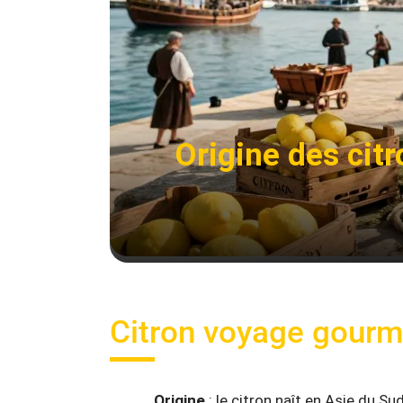
Origine des cit
Citron voyage gour
Origine
: le citron naît en Asie du Su