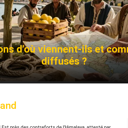
rons d’où viennent-ils et com
diffusés ?
mand
d Est près des contreforts de l’Himalaya, attesté par