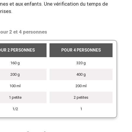
imes et aux enfants. Une vérification du temps de
rises.
our 2 et 4 personnes
OUR 2 PERSONNES
POUR 4 PERSONNES
160 g
320 g
200 g
400 g
100 ml
200 ml
1 petite
2 petites
1/2
1