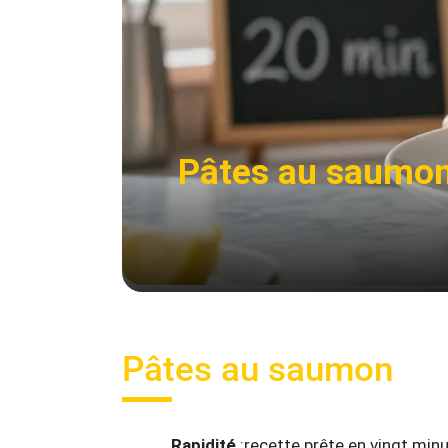
Pâtes au saumon 
Pâtes au saumon
Rapidité
:recette prête en vingt min