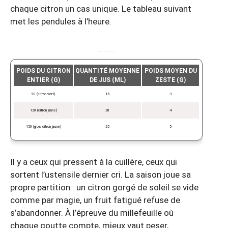
chaque citron un cas unique. Le tableau suivant
met les pendules à l’heure.
Correspondance entre poids et quantité de jus/zeste
POIDS DU CITRON
QUANTITÉ MOYENNE
POIDS MOYEN DU
ENTIER (G)
DE JUS (ML)
ZESTE (G)
90 (citron vert)
15
3
120 (citron jaune)
20
4
150 (gros citron jaune)
25
5
Il y a ceux qui pressent à la cuillère, ceux qui
sortent l’ustensile dernier cri. La saison joue sa
propre partition : un citron gorgé de soleil se vide
comme par magie, un fruit fatigué refuse de
s’abandonner. À l’épreuve du millefeuille où
chaque goutte compte, mieux vaut peser,