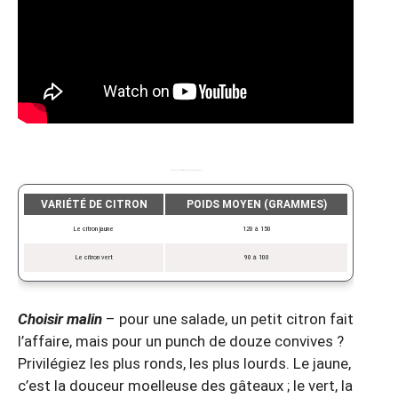
Poids moyen des différentes variétés de citrons (par pièce)
VARIÉTÉ DE CITRON
POIDS MOYEN (GRAMMES)
Le citron jaune
120 à 150
Le citron vert
90 à 100
Choisir malin
– pour une salade, un petit citron fait
l’affaire, mais pour un punch de douze convives ?
Privilégiez les plus ronds, les plus lourds. Le jaune,
c’est la douceur moelleuse des gâteaux ; le vert, la