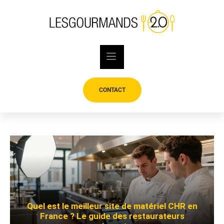
Skip
to
content
CONTACT
Quel est le meilleur site de matériel CHR en
France ? Le guide des restaurateurs