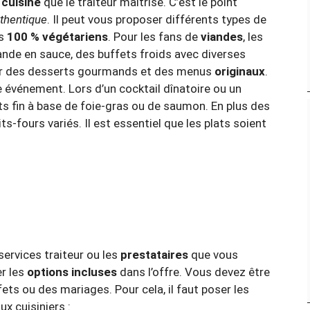
 cuisine
que le traiteur maîtrise. C’est le point
thentique
. Il peut vous proposer différents types de
és
100 % végétariens
. Pour les fans de
viandes
, les
ande en sauce, des buffets froids avec diverses
ter des desserts gourmands et des menus
originaux
.
 événement. Lors d’un cocktail dînatoire ou un
ets fin à base de foie-gras ou de saumon. En plus des
ts-fours variés. Il est essentiel que les plats soient
services traiteur ou les
prestataires
que vous
er les
options incluses
dans l’offre. Vous devez être
fets ou des mariages. Pour cela, il faut poser les
ux cuisiniers :