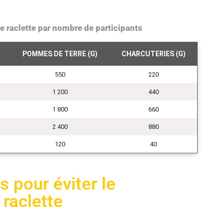
raclette par nombre de participants
POMMES DE TERRE (G)
CHARCUTERIES (G)
550
220
1 200
440
1 800
660
2 400
880
120
40
 pour éviter le
 raclette