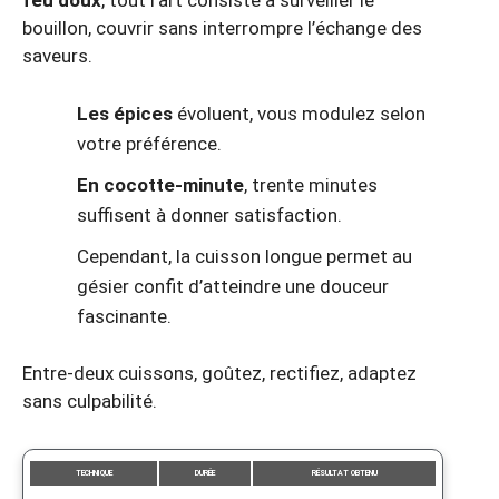
feu doux
, tout l’art consiste à surveiller le
bouillon, couvrir sans interrompre l’échange des
saveurs.
Les épices
évoluent, vous modulez selon
votre préférence.
En cocotte-minute
, trente minutes
suffisent à donner satisfaction.
Cependant, la cuisson longue permet au
gésier confit d’atteindre une douceur
fascinante.
Entre-deux cuissons, goûtez, rectifiez, adaptez
sans culpabilité.
TECHNIQUE
DURÉE
RÉSULTAT OBTENU