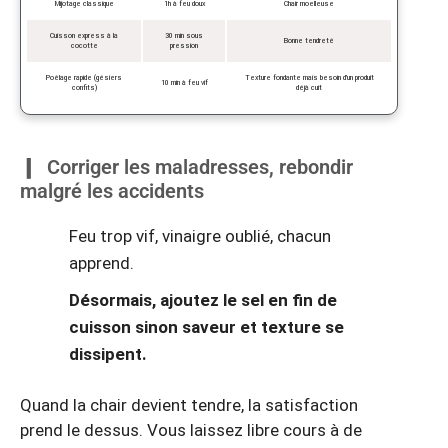
Mijotage classique
1h à feu doux
Chair moelleuse
Cuisson express à la
30 min sous
Bonne tendreté
cocotte
pression
Poêlage rapide (gésiers
Texture fondante mais besoin d’un produit
10 min à feu vif
confits)
déjà cuit
Corriger les maladresses, rebondir
malgré les accidents
Feu trop vif, vinaigre oublié, chacun
apprend.
Désormais, ajoutez le sel en fin de
cuisson sinon saveur et texture se
dissipent.
Quand la chair devient tendre, la satisfaction
prend le dessus. Vous laissez libre cours à de