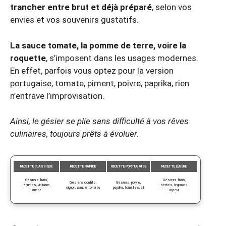
trancher entre brut et déjà préparé
, selon vos
envies et vos souvenirs gustatifs.
La sauce tomate, la pomme de terre, voire la
roquette
, s’imposent dans les usages modernes.
En effet, parfois vous optez pour la version
portugaise, tomate, piment, poivre, paprika, rien
n’entrave l’improvisation.
Ainsi, le gésier se plie sans difficulté à vos rêves
culinaires, toujours prêts à évoluer.
RECETTE CLASSIQUE
RECETTE RAPIDE
RECETTE PORTUGAISE
RECETTE LÉGÈRE
Gésiers frais,
Gésiers frais,
Gésiers confits,
Gésiers, poivre,
légumes, vin blanc,
herbes, légumes
oignon, sauce tomate
paprika, tomates, ail
laurier
vapeur