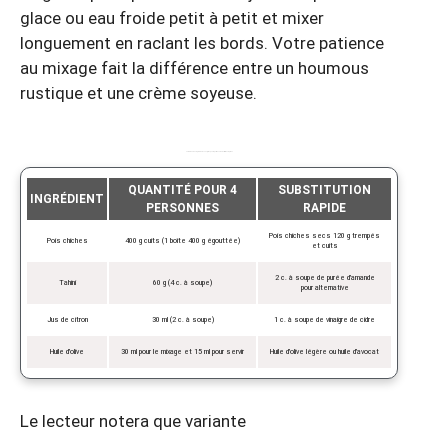
glace ou eau froide petit à petit et mixer
longuement en raclant les bords. Votre patience
au mixage fait la différence entre un houmous
rustique et une crème soyeuse.
Le tableau des ingrédients consigliés pour 4 portions et substitutions rapides
QUANTITÉ POUR 4
SUBSTITUTION
INGRÉDIENT
PERSONNES
RAPIDE
Pois chiches secs 120 g trempés
Pois chiches
400 g cuits (1 boîte 400 g égouttée)
et cuits
2 c. à soupe de purée d’amande
Tahini
60 g (4 c. à soupe)
pour alternative
Jus de citron
30 ml (2 c. à soupe)
1 c. à soupe de vinaigre de cidre
Huile d’olive
30 ml pour le mixage et 15 ml pour servir
Huile d’olive légère ou huile d’avocat
Le lecteur notera que variante