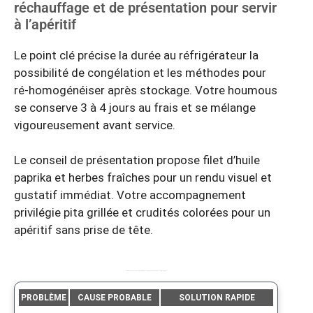
réchauffage et de présentation pour servir
à l’apéritif
Le point clé précise la durée au réfrigérateur la
possibilité de congélation et les méthodes pour
ré-homogénéiser après stockage. Votre houmous
se conserve 3 à 4 jours au frais et se mélange
vigoureusement avant service.
Le conseil de présentation propose filet d’huile
paprika et herbes fraîches pour un rendu visuel et
gustatif immédiat. Votre accompagnement
privilégie pita grillée et crudités colorées pour un
apéritif sans prise de tête.
Le tableau dépannage pour les problèmes courants de texture et goût avec solutions rapides
PROBLÈME
CAUSE PROBABLE
SOLUTION RAPIDE