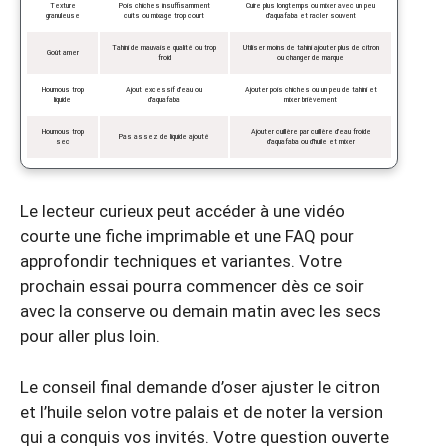
Texture
Pois chiches insuffisamment
Cuire plus longtemps ou mixer avec un peu
granuleuse
cuits ou mixage trop court
d’aquafaba et racler souvent
Tahini de mauvaise qualité ou trop
Utiliser moins de tahini ajouter plus de citron
Goût amer
froid
ou changer de marque
Houmous trop
Ajout excessif d’eau ou
Ajouter pois chiches ou un peu de tahini et
liquide
d’aquafaba
mixer brièvement
Houmous trop
Ajouter cuillère par cuillère d’eau froide
Pas assez de liquide ajouté
sec
d’aquafaba ou d’huile et mixer
Le lecteur curieux peut accéder à une vidéo
courte une fiche imprimable et une FAQ pour
approfondir techniques et variantes. Votre
prochain essai pourra commencer dès ce soir
avec la conserve ou demain matin avec les secs
pour aller plus loin.
Le conseil final demande d’oser ajuster le citron
et l’huile selon votre palais et de noter la version
qui a conquis vos invités. Votre question ouverte