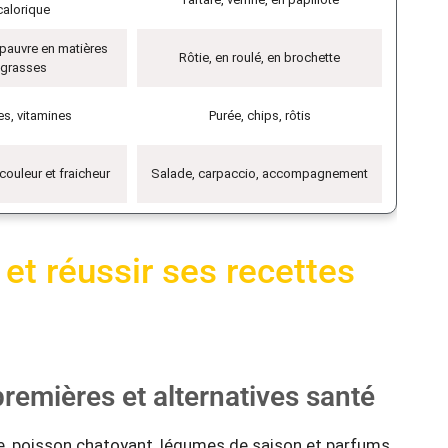
calorique
 pauvre en matières
Rôtie, en roulé, en brochette
grasses
es, vitamines
Purée, chips, rôtis
couleur et fraicheur
Salade, carpaccio, accompagnement
 et réussir ses recettes
remières et alternatives santé
re, poisson chatoyant, légumes de saison et parfums