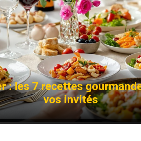
er : les 7 recettes gourmand
vos invités