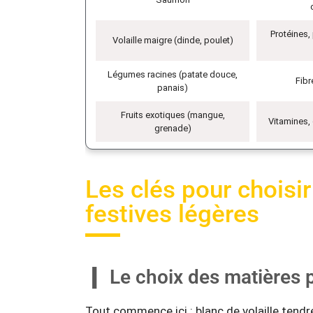
Protéines,
Volaille maigre (dinde, poulet)
Légumes racines (patate douce,
Fibr
panais)
Fruits exotiques (mangue,
Vitamines, 
grenade)
Les clés pour choisir
festives légères
Le choix des matières p
Tout commence ici : blanc de volaille tend