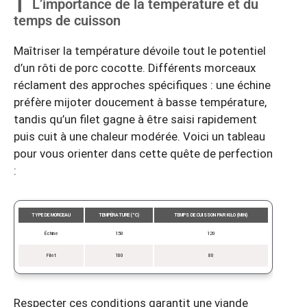
L’importance de la température et du
temps de cuisson
Maîtriser la température dévoile tout le potentiel
d’un rôti de porc cocotte. Différents morceaux
réclament des approches spécifiques : une échine
préfère mijoter doucement à basse température,
tandis qu’un filet gagne à être saisi rapidement
puis cuit à une chaleur modérée. Voici un tableau
pour vous orienter dans cette quête de perfection
:
TYPE DE MORCEAU
TEMPÉRATURE (°C)
TEMPS DE CUISSON PAR KILO (MIN)
Échine
150
120
Filet
180
80
Respecter ces conditions garantit une viande