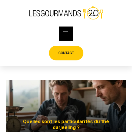
Skip
to
content
CONTACT
Quelles sont les particularités du thé
darjeeling ?