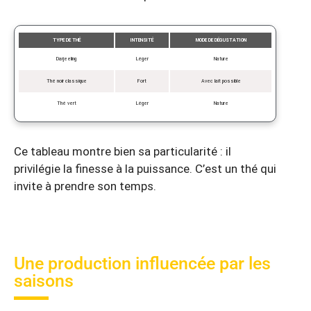
TYPE DE THÉ
INTENSITÉ
MODE DE DÉGUSTATION
Darjeeling
Léger
Nature
Thé noir classique
Fort
Avec lait possible
Thé vert
Léger
Nature
Ce tableau montre bien sa particularité : il
privilégie la finesse à la puissance. C’est un thé qui
invite à prendre son temps.
Une production influencée par les
saisons