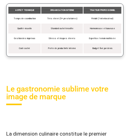
ASPECT TECHNIQUE
ORGANISATION INTERNE
TRAITEUR PROFESSIONNEL
Temps de coordination
Très élevé (5+ prestataires)
Réduit (1 interlocuteur)
Qualité visuelle
Standard ou hétéroclite
Harmonieuse et luxueuse
Gestion des imprévus
Stress et risques élevés
Expertise terrain maîtrisée
Coût caché
Perte de productivité interne
Budget fixé par devis
Le gastronomie sublime votre
image de marque
La dimension culinaire constitue le premier