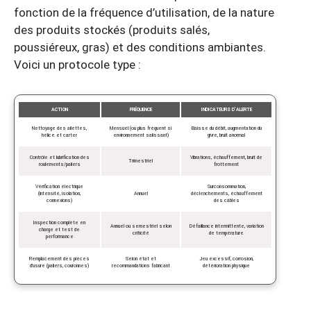
fonction de la fréquence d’utilisation, de la nature
des produits stockés (produits salés,
poussiéreux, gras) et des conditions ambiantes.
Voici un protocole type :
ACTION
FRÉQUENCE
INDICATEURS D’ALERTE
Nettoyage des ailettes,
Mensuel (ou plus fréquent si
Baisse du débit, augmentation du
hélice et carter
environnement salissant)
givre, bruit anormal
Contrôle et lubrification des
Vibrations, échauffement, bruit de
Trimestriel
roulements/paliers
frottement
Vérification électrique
Surconsommation,
(intensité, isolation,
Annuel
déclenchements, échauffement
connexions)
des câbles
Inspection complète en
Annuel ou semestriel selon
Défaillance intermittente, variation
charge et test de
criticité
de température
performance
Remplacement des pièces
Selon état et
Jeu excessif, corrosion,
d’usure (paliers, couronnes)
recommandations fabricant
détérioration physique