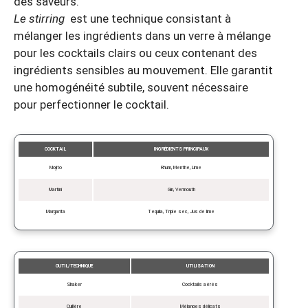
des saveurs.
Le stirring
est une technique consistant à
mélanger les ingrédients dans un verre à mélange
pour les cocktails clairs ou ceux contenant des
ingrédients sensibles au mouvement. Elle garantit
une homogénéité subtile, souvent nécessaire
pour perfectionner le cocktail.
COCKTAIL
INGRÉDIENTS PRINCIPAUX
Mojito
Rhum, Menthe, Lime
Martini
Gin, Vermouth
Margarita
Tequila, Triple sec, Jus de lime
OUTIL/TECHNIQUE
UTILISATION
Shaker
Cocktails aérés
Cuillère
Mélanges délicats